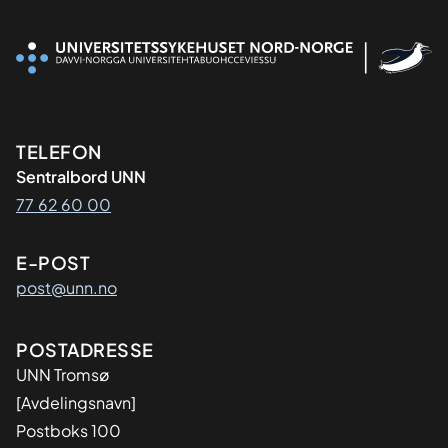
Kontaktinformasjon
TELEFON
Sentralbord UNN
77 62 60 00
E-POST
post@unn.no
Adresse
POSTADRESSE
UNN Tromsø
[Avdelingsnavn]
Postboks 100