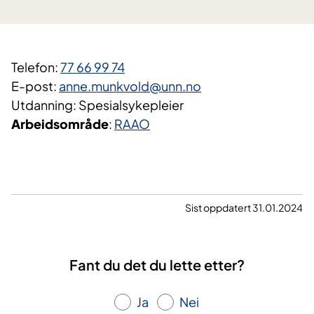
​Telefon:
77 66 99 74
E-post:
anne.munkvold@unn.no​
Utdanning: Spesialsykepleier
Arbeidsområde
:
RAAO
Sist oppdatert 31.01.2024
Fant du det du lette etter?
Ja
Nei