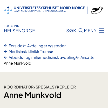
Hopp
til
innhold
LOGG INN
HELSENORGE
SØK
MENY
Forside
Avdelinger og steder
Medisinsk klinikk Tromsø
Arbeids- og miljømedisinsk avdeling
Ansatte
Anne Munkvold
KOORDINATOR/SPESIALSYKEPLEIER
Anne Munkvold