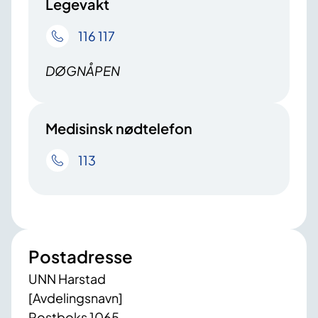
Legevakt
116 117
DØGNÅPEN
Medisinsk nødtelefon
113
Postadresse
UNN Harstad
[Avdelingsnavn]
Postboks 1065