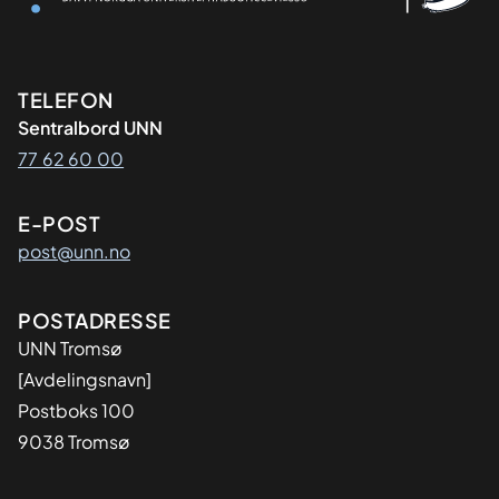
Kontaktinformasjon
TELEFON
Sentralbord UNN
77 62 60 00
E-POST
post@unn.no
Adresse
POSTADRESSE
UNN Tromsø
[Avdelingsnavn]
Postboks 100
9038 Tromsø