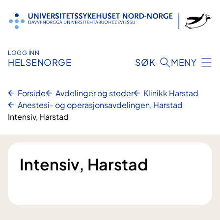
Hopp
til
innhold
LOGG INN
HELSENORGE
SØK
MENY
Forside
Avdelinger og steder
Klinikk Harstad
Anestesi- og operasjonsavdelingen, Harstad
Intensiv, Harstad
Intensiv, Harstad