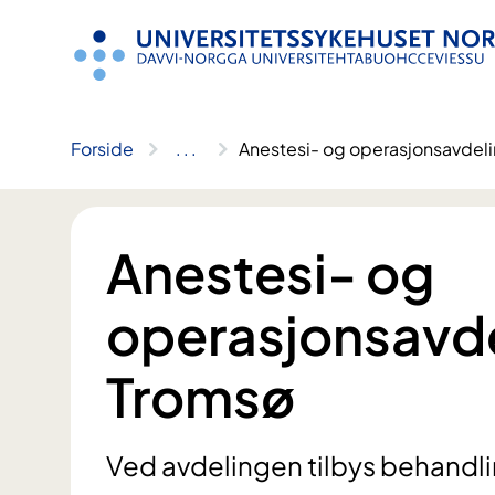
Hopp
til
innhold
Forside
..
.
Anestesi- og operasjonsavdel
Anestesi- og
operasjonsavd
Tromsø
Ved avdelingen tilbys behandli