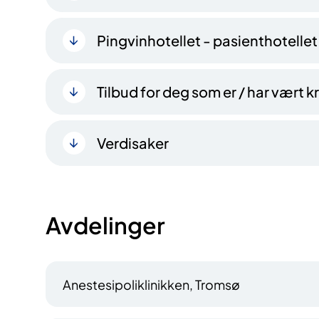
Pingvinhotellet - pasienthotellet
Tilbud for deg som er / har vært
Verdisaker
Avdelinger
Anestesipoliklinikken, Tromsø