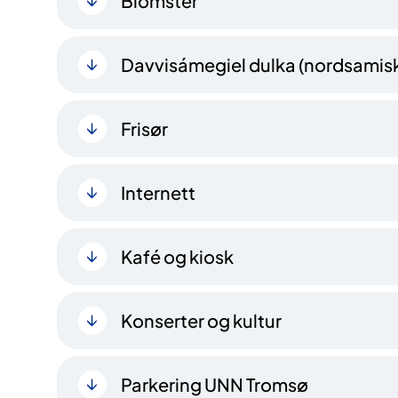
Blomster
Davvisámegiel dulka (nordsamisk
Frisør
Internett
Kafé og kiosk
Konserter og kultur
Parkering UNN Tromsø