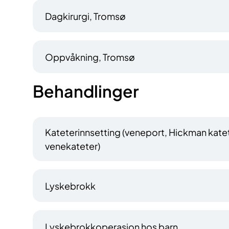
Dagkirurgi, Tromsø
Oppvåkning, Tromsø
Behandlinger
Kateterinnsetting (veneport, Hickman katete
venekateter)
Lyskebrokk
Lyskebrokkoperasjon hos barn