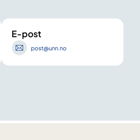
E-post
post
@unn
.no