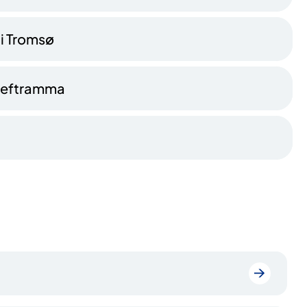
 i Tromsø
 kreftramma