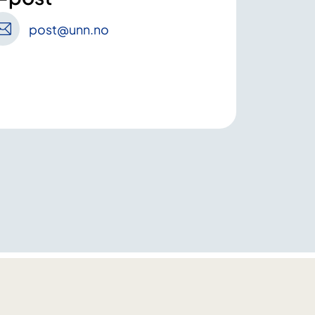
post
@unn
.no