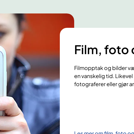
Film, foto
Filmopptak og bilder være
en vanskelig tid. Likevel
fotograferer eller gjør
Les mer om film, foto o