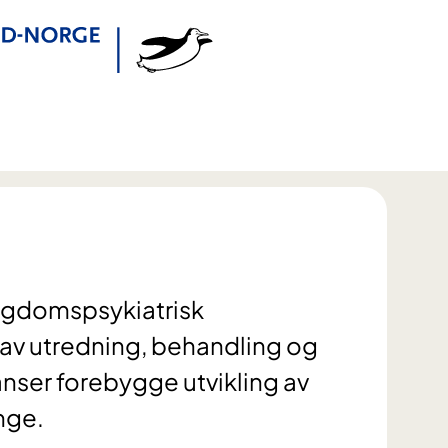
ngdomspsykiatrisk
r av utredning, behandling og
er forebygge utvikling av
nge.