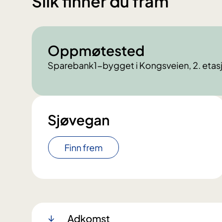
Slik finner du fram
Oppmøtested
Sparebank1-bygget i Kongsveien, 2. etas
Sjøvegan
Finn frem
Adkomst