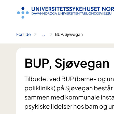
Hopp
til
innhold
Forside
..
.
BUP, Sjøvegan
BUP, Sjøvegan
Tilbudet ved BUP (barne- og u
poliklinikk) på Sjøvegan bestå
sammen med kommunale instans
psykiske lidelser hos barn og u