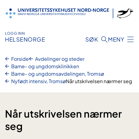
Hopp
til
innhold
LOGG INN
HELSENORGE
SØK
MENY
Forside
Avdelinger og steder
Barne- og ungdomsklinikken
Barne- og ungdomsavdelingen, Tromsø
Nyfødt intensiv, Tromsø
Når utskrivelsen nærmer seg
Når utskrivelsen nærmer
seg