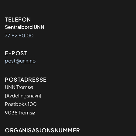
Kontaktinformasjon
TELEFON
Sentralbord UNN
77 62 60 00
E-POST
post@unn.no
Adresse
POSTADRESSE
UNN Tromsø
[Avdelingsnavn]
Postboks 100
9038 Tromsø
Organisasjon
ORGANISASJONSNUMMER