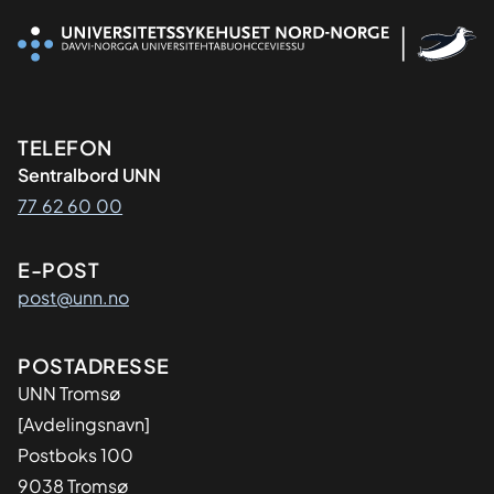
Kontaktinformasjon
TELEFON
Sentralbord UNN
77 62 60 00
E-POST
post@unn.no
Adresse
POSTADRESSE
UNN Tromsø
[Avdelingsnavn]
Postboks 100
9038 Tromsø