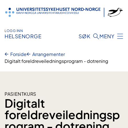
Hopp
til
innhold
LOGG INN
HELSENORGE
SØK
MENY
Forside
Arrangementer
Digitalt foreldreveiledningsprogram - dotrening
PASIENTKURS
Digitalt
foreldreveiledningsp
rogram - dotrening