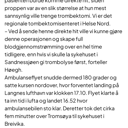
pasienten burde komme direkte hit, siden
proppen var av en slik størrelse at hun mest
sannsynlig ville trenge trombektomi. Vi er det
regionale tombektomisenteret i Helse Nord.
– Ved å sende henne direkte hit ville vi kunne gjøre
denne operasjonen og skape full
blodgjennomstrømming over en hel time
tidligere, enn hvis vi skulle la sykehuset i
Sandnessjøen gi trombolyse først, forteller
Høegh.
Ambulanseflyet snudde dermed 180 grader og
satte kursen nordover, hvor forventet landing på
Langnes lufthavn var klokken 17.10. Flyet klarte å
ta inn tid i lufta og landet 16.52 hvor
ambulansebilen sto klar. Deretter tok det cirka
fem minutter over Tromsøya til sykehuset i
Breivika.