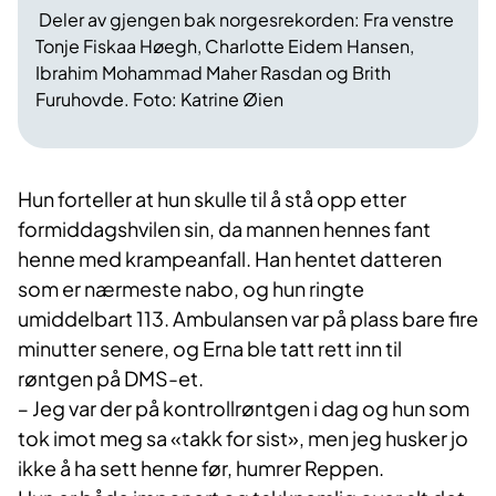
Deler av gjengen bak norgesrekorden: Fra venstre
Tonje Fiskaa Høegh, Charlotte Eidem Hansen,
Ibrahim Mohammad Maher Rasdan og Brith
Furuhovde. Foto: Katrine Øien
Hun forteller at hun skulle til å stå opp etter
formiddagshvilen sin, da mannen hennes fant
henne med krampeanfall. Han hentet datteren
som er nærmeste nabo, og hun ringte
umiddelbart 113. Ambulansen var på plass bare fire
minutter senere, og Erna ble tatt rett inn til
røntgen på DMS-et.
‒ Jeg var der på kontrollrøntgen i dag og hun som
tok imot meg sa «takk for sist», men jeg husker jo
ikke å ha sett henne før, humrer Reppen.