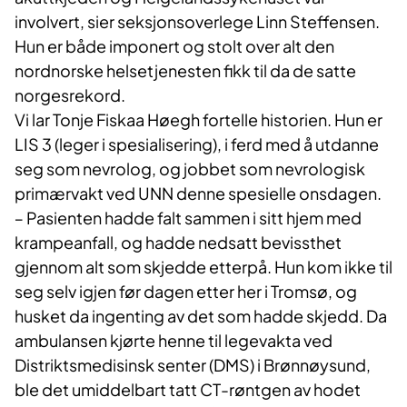
involvert, sier seksjonsoverlege Linn Steffensen.
Hun er både imponert og stolt over alt den
nordnorske helsetjenesten fikk til da de satte
norgesrekord.
Vi lar Tonje Fiskaa Høegh fortelle historien. Hun er
LIS 3 (leger i spesialisering), i ferd med å utdanne
seg som nevrolog, og jobbet som nevrologisk
primærvakt ved UNN denne spesielle onsdagen.
‒ Pasienten hadde falt sammen i sitt hjem med
krampeanfall, og hadde nedsatt bevissthet
gjennom alt som skjedde etterpå. Hun kom ikke til
seg selv igjen før dagen etter her i Tromsø, og
husket da ingenting av det som hadde skjedd. Da
ambulansen kjørte henne til legevakta ved
Distriktsmedisinsk senter (DMS) i Brønnøysund,
ble det umiddelbart tatt CT-røntgen av hodet