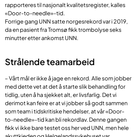
rapporteres til nasjonalt kvalitetsregister, kalles
«Door-to-needle»-tid.
Forrige gang UNN satte norgesrekord var i 2019,
da en pasient fra Tromsø fikk trombolyse seks
minutter etter ankomst UNN.
Strålende teamarbeid
‒ Vårt mål er ikke å jage en rekord. Alle som jobber
med dette vet at det å starte slik behandling for
tidlig, uten å ha sjekket alt, er livsfarlig. Det vi
derimot kan feire er at vi jobber så godt sammen
som team i tidskritiske hendelser, at vår «Door-
to-needle»-tid kan bli rekordlav. Denne gangen
fikk vi ikke bare testet oss her ved UNN, men hele
akuttkjeden og Helgelandssykehuset var