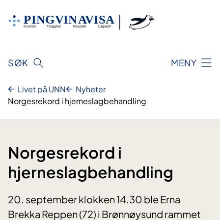
Hopp
til
innhold
SØK
MENY
Livet på UNN
Nyheter
Norgesrekord i hjerneslag­behandling
Norgesrekord i
hjerneslag­behandling
20. september klokken 14.30 ble Erna
Brekka Reppen (72) i Brønnøysund rammet