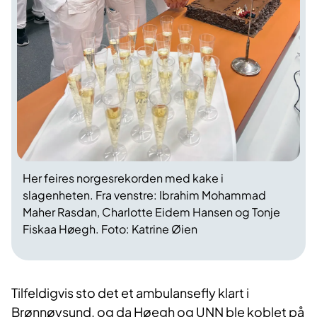
Her feires norgesrekorden med kake i
slagenheten. Fra venstre: Ibrahim Mohammad
Maher Rasdan, Charlotte Eidem Hansen og Tonje
Fiskaa Høegh. Foto: Katrine Øien
Tilfeldigvis sto det et ambulansefly klart i
Brønnøysund, og da Høegh og UNN ble koblet på