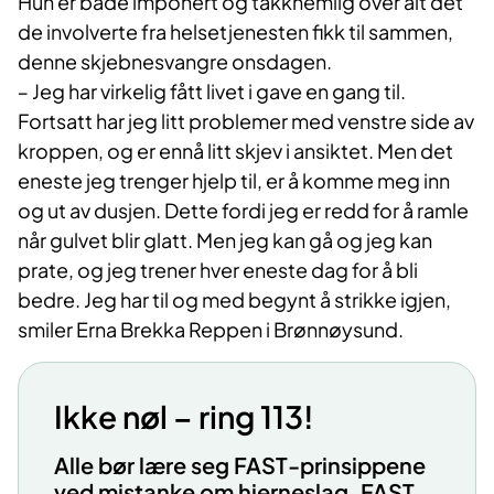
Hun er både imponert og takknemlig over alt det
de involverte fra helsetjenesten fikk til sammen,
denne skjebnesvangre onsdagen.
‒ Jeg har virkelig fått livet i gave en gang til.
Fortsatt har jeg litt problemer med venstre side av
kroppen, og er ennå litt skjev i ansiktet. Men det
eneste jeg trenger hjelp til, er å komme meg inn
og ut av dusjen. Dette fordi jeg er redd for å ramle
når gulvet blir glatt. Men jeg kan gå og jeg kan
prate, og jeg trener hver eneste dag for å bli
bedre. Jeg har til og med begynt å strikke igjen,
smiler Erna Brekka Reppen i Brønnøysund.
Ikke nøl – ring 113!
Alle bør lære seg FAST-prinsippene
ved mistanke om hjerneslag. FAST