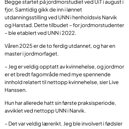
Begge startet på jordmorstudiet ved UiT i august i
fjor. Samtidig gikk de inn i lønnet
utdanningsstilling ved UNN i henholdsvis Narvik
og Harstad. Dette tilbudet – for jordmorstudenter
– ble etablert ved UNN i 2022.
Våren 2025 er de to ferdig utdannet, og har en
master i jordmorfaget.
– Jeg er veldig opptatt av kvinnehelse, og jordmor
er et bredt fagområde med mye spennende
innhold relatert til nettopp kvinnehelse, sier Live
Hanssen.
Hun har allerede hatt sin første praksisperiode,
avviklet ved nettopp UNN i Narvik.
– Det var veldig lærerikt. Jeg ble involvert i fødsler