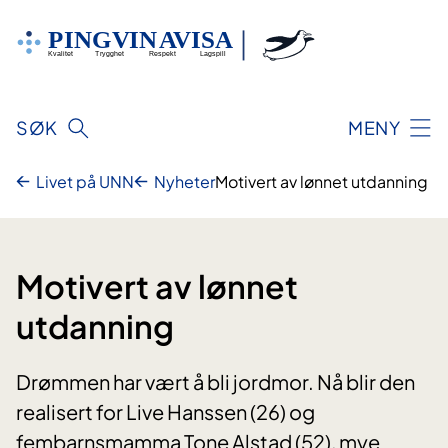
Hopp
til
innhold
SØK
MENY
Livet på UNN
Nyheter
Motivert av lønnet utdanning
Motivert av lønnet
utdanning
Drømmen har vært å bli jordmor. Nå blir den
realisert for Live Hanssen (26) og
fembarnsmamma Tone Alstad (52), mye