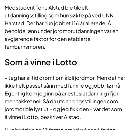
Medstudent Tone Alstad ble tildelt
utdanningsstilling som hun søkte på ved UNN
Harstad. Der har hun jobbet i 16 år allerede. Å
beholde lønn under jordmorutdanningen var en
avgjørende faktor for den etablerte
fembarnsmoren.
Som å vinne i Lotto
– Jeg har alltid drømt om å bli jordmor. Men det har
ikke helt passet sånn med familie og jobb, før nå.
Egentlig kom jeg inn på anestesiutdanning i fjor,
men takket nei. Så da utdanningsstillingen som
jordmor ble lyst ut – og jeg fikk den – var det som
å vinne i Lotto, beskriver Alstad.
Hun hadde sine 13 første praksisuker på føden