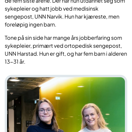
de fem siste årene. Der har hun utdannet seg som
sykepleier og hatt jobb ved medisinsk
sengepost, UNN Narvik. Hun har kjæreste, men
foreløpig ingen barn.
Tone på sin side har mange års jobberfaring som
sykepleier, primært ved ortopedisk sengepost,
UNN Harstad. Hun er gift, og har fem barn i alderen
13-31 år.