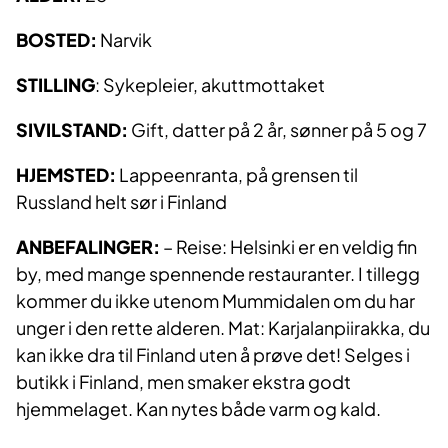
BOSTED:
Narvik
STILLING
: Sykepleier, akuttmottaket
SIVILSTAND:
Gift, datter på 2 år, sønner på 5 og 7
HJEMSTED:
Lappeenranta, på grensen til
Russland helt sør i Finland
ANBEFALINGER:
– Reise: Helsinki er en veldig fin
by, med mange spennende restauranter. I tillegg
kommer du ikke utenom Mummidalen om du har
unger i den rette alderen. Mat: Karjalanpiirakka, du
kan ikke dra til Finland uten å prøve det! Selges i
butikk i Finland, men smaker ekstra godt
hjemmelaget. Kan nytes både varm og kald.