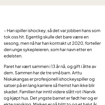
– Han spiller ishockey, så det var jobben hans som
tok oss hit. Egentlig skulle det bare være en
sesong, men nå har han kontrakt ut 2020, forteller
den unge sykepleieren, som har navn etter en
edelsten.
Paret har vært sammen i 13 år nå, og gift i åtte av
dem. Sammen har de tre små barn. Arttu
Niskakangas er profesjonell ishockeyspiller og
satser på en lang karriere så fremst han ikke blir
skadet. Familien har inntil videre slått rot i Narvik
og kjøpt hus. Det yngste barnet er født her og er
ekte narviking. Maiken er nå blitt to og et halvt år