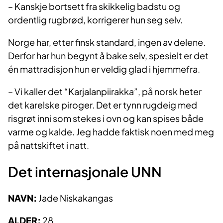
– Kanskje bortsett fra skikkelig badstu og
ordentlig rugbrød, korrigerer hun seg selv.
Norge har, etter finsk standard, ingen av delene.
Derfor har hun begynt å bake selv, spesielt er det
én mattradisjon hun er veldig glad i hjemmefra.
– Vi kaller det “Karjalanpiirakka”, på norsk heter
det karelske piroger. Det er tynn rugdeig med
risgrøt inni som stekes i ovn og kan spises både
varme og kalde. Jeg hadde faktisk noen med meg
på nattskiftet i natt.
Det internasjonale UNN
NAVN:
Jade Niskakangas
ALDER:
28