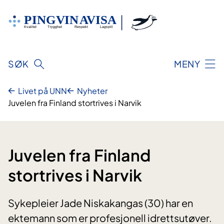
Hopp
til
innhold
SØK
MENY
Livet på UNN
Nyheter
Juvelen fra Finland stortrives i Narvik
Juvelen fra Finland
stortrives i Narvik
Sykepleier Jade Niskakangas (30) har en
ektemann som er profesjonell idrettsutøver.