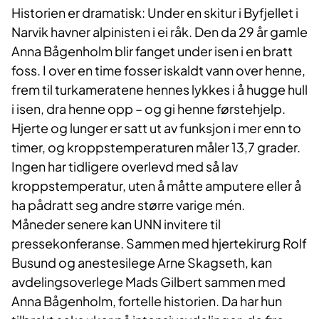
Historien er dramatisk: Under en skitur i Byfjellet i
Narvik havner alpinisten i ei råk. Den da 29 år gamle
Anna Bågenholm blir fanget under isen i en bratt
foss. I over en time fosser iskaldt vann over henne,
frem til turkameratene hennes lykkes i å hugge hull
i isen, dra henne opp – og gi henne førstehjelp.
Hjerte og lunger er satt ut av funksjon i mer enn to
timer, og kroppstemperaturen måler 13,7 grader.
Ingen har tidligere overlevd med så lav
kroppstemperatur, uten å måtte amputere eller å
ha pådratt seg andre større varige mén.
Måneder senere kan UNN invitere til
pressekonferanse. Sammen med hjertekirurg Rolf
Busund og anestesilege Arne Skagseth, kan
avdelingsoverlege Mads Gilbert sammen med
Anna Bågenholm, fortelle historien. Da har hun