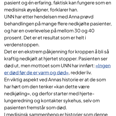
pasient og én erfaring, faktisk kan fungere som en
medisinsk øyeåpner, forklarer han.
UNN har etter hendelsen med Anna prøvd
behandlingen på mange flere nedkjølte pasienter,
og har en overlevelse på mellom 30 og 40
prosent. Det er et resultat som er helt i
verdenstoppen.
Det er en ekstrem påkjenning for kroppen å bli så
kraftig nedkjølt at hjertet stopper. Pasienten ser
død ut, men mottoet som UNN har innført:
«Ingen
er død før de er varm og død»
, redder liv.
En viktig aspekt ved Annas historie er at de som
har hørt om den tenker «kan dette være
nedkjøling», og derfor starter med hjerte-
lungeredning og kontakter sykehus, selv om
pasienten fremstår som død.
I medisinsk sammenheng er historier som denne