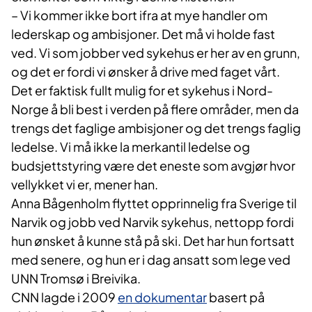
– Vi kommer ikke bort ifra at mye handler om
lederskap og ambisjoner. Det må vi holde fast
ved. Vi som jobber ved sykehus er her av en grunn,
og det er fordi vi ønsker å drive med faget vårt.
Det er faktisk fullt mulig for et sykehus i Nord-
Norge å bli best i verden på flere områder, men da
trengs det faglige ambisjoner og det trengs faglig
ledelse. Vi må ikke la merkantil ledelse og
budsjettstyring være det eneste som avgjør hvor
vellykket vi er, mener han.
Anna Bågenholm flyttet opprinnelig fra Sverige til
Narvik og jobb ved Narvik sykehus, nettopp fordi
hun ønsket å kunne stå på ski. Det har hun fortsatt
med senere, og hun er i dag ansatt som lege ved
UNN Tromsø i Breivika.
CNN lagde i 2009
en dokumentar
basert på