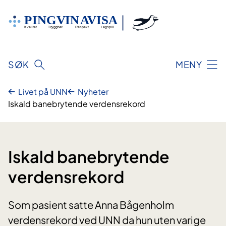
Hopp
til
innhold
SØK
MENY
Livet på UNN
Nyheter
Iskald banebrytende verdensrekord
Iskald banebrytende
verdensrekord
Som pasient satte Anna Bågenholm
verdensrekord ved UNN da hun uten varige