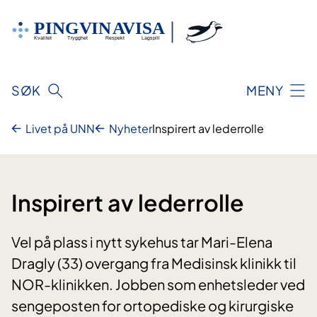
Hopp
til
innhold
SØK
MENY
Livet på UNN
Nyheter
Inspirert av lederrolle
Inspirert av lederrolle
Vel på plass i nytt sykehus tar Mari-Elena
Dragly (33) overgang fra Medisinsk klinikk til
NOR-klinikken. Jobben som enhetsleder ved
sengeposten for ortopediske og kirurgiske