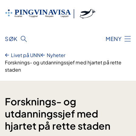
Hopp
til
innhold
SØK
MENY
Livet på UNN
Nyheter
Forsknings- og utdanningssjef med hjartet på rette
staden
Forsknings- og
utdanningssjef med
hjartet på rette staden