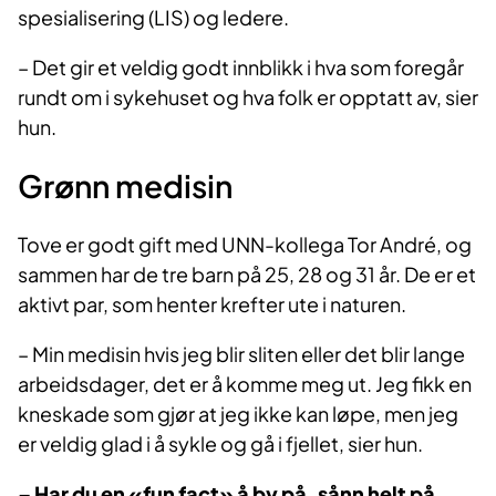
spesialisering (LIS) og ledere.
– Det gir et veldig godt innblikk i hva som foregår
rundt om i sykehuset og hva folk er opptatt av, sier
hun.
Grønn medisin
Tove er godt gift med UNN-kollega Tor André, og
sammen har de tre barn på 25, 28 og 31 år. De er et
aktivt par, som henter krefter ute i naturen.
– Min medisin hvis jeg blir sliten eller det blir lange
arbeidsdager, det er å komme meg ut. Jeg fikk en
kneskade som gjør at jeg ikke kan løpe, men jeg
er veldig glad i å sykle og gå i fjellet, sier hun.
– Har du en «fun fact» å by på, sånn helt på