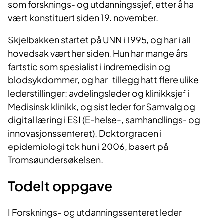
som forsknings- og utdanningssjef, etter å ha
vært konstituert siden 19. november.
Skjelbakken startet på UNN i 1995, og har i all
hovedsak vært her siden. Hun har mange års
fartstid som spesialist i indremedisin og
blodsykdommer, og har i tillegg hatt flere ulike
lederstillinger: avdelingsleder og klinikksjef i
Medisinsk klinikk, og sist leder for Samvalg og
digital læring i ESI (E-helse-, samhandlings- og
innovasjonssenteret). Doktorgraden i
epidemiologi tok hun i 2006, basert på
Tromsøundersøkelsen.
Todelt oppgave
I Forsknings- og utdanningssenteret leder