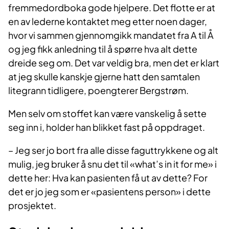
fremmedordboka gode hjelpere. Det flotte er at
en av lederne kontaktet meg etter noen dager,
hvor vi sammen gjennomgikk mandatet fra A til Å
og jeg fikk anledning til å spørre hva alt dette
dreide seg om. Det var veldig bra, men det er klart
at jeg skulle kanskje gjerne hatt den samtalen
litegrann tidligere, poengterer Bergstrøm.
Men selv om stoffet kan være vanskelig å sette
seg inn i, holder han blikket fast på oppdraget.
– Jeg ser jo bort fra alle disse faguttrykkene og alt
mulig, jeg bruker å snu det til «what’s in it for me» i
dette her: Hva kan pasienten få ut av dette? For
det er jo jeg som er «pasientens person» i dette
prosjektet.