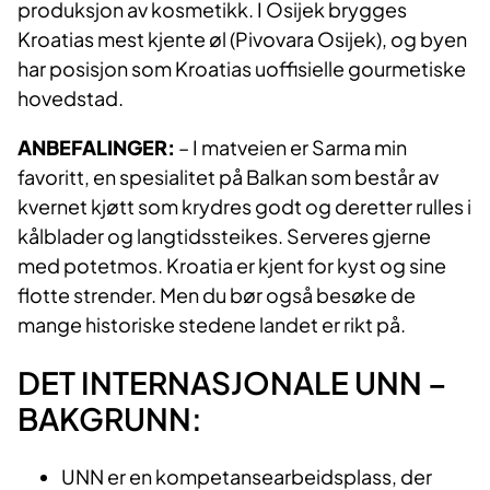
produksjon av kosmetikk. I Osijek brygges
Kroatias mest kjente øl (Pivovara Osijek), og byen
har posisjon som Kroatias uoffisielle gourmetiske
hovedstad.
ANBEFALINGER:
– I matveien er Sarma min
favoritt, en spesialitet på Balkan som består av
kvernet kjøtt som krydres godt og deretter rulles i
kålblader og langtidssteikes. Serveres gjerne
med potetmos. Kroatia er kjent for kyst og sine
flotte strender. Men du bør også besøke de
mange historiske stedene landet er rikt på.
DET INTERNASJONALE UNN –
BAKGRUNN:
UNN er en kompetansearbeidsplass, der