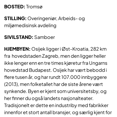
BOSTED:
Tromsø
STILLING:
Overingeniør, Arbeids- og
miljømedisinsk avdeling
SIVILSTAND:
Samboer
HJEMBYEN:
Osijek ligger i Øst-Kroatia, 282 km
fra hovedstaden Zagreb, men den ligger heller
ikke lenger enn en tre times kjøretur fra Ungarns
hovedstad Budapest. Osijek har vært bebodd i
flere tusen år, og har rundt 107.000 innbyggere
(2013), men folketallet har de siste årene vært
synkende. Byen er kjent som universitetsby, og
her finner du også landets nasjonalteater.
Tradisjonelt er dette en industriby med fabrikker
innenfor et stort antall bransjer, og særlig kjent for