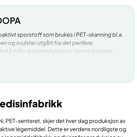
FDOPA
aktivt sporstoff som brukes i PET-skanning bl.a.
nen og svulster utgått fra det perifere
ed å måle dopaminfunksjon, samt lokalisere
n og kroppen, kan man nøyaktig skille blant annet
rkinson fra andre lignende lidelser.
radioaktivt og underlagt svært streng
 uke fikk UNN godkjenning for å produsere dette
ienter – som verdens nordligste – og denne uken
k på første pasient.
edisinfabrikk
N; PET-senteret, skjer det hver dag produksjon av
aktive legemiddel. Dette er verdens nordligste og