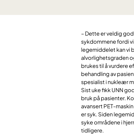
– Dette er veldig god
sykdommene fordi vi 
legemiddelet kan vi
alvorlighetsgraden o
brukes til å vurdere 
behandling av pasient
spesialist i nukleær 
Sist uke fikk UNN go
bruk på pasienter. Kor
avansert PET-maskin t
er syk. Siden legemidd
syke områdene i hjern
tidligere.