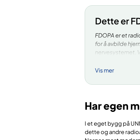
Dette er 
FDOPA er et radio
for å avbilde hjer
nervesystemet. V
svulster i hjerne
hjernekreft og Pa
Vis mer
Legemiddelet er 
behandling. Sist
for bruk hos pas
ble det tatt i bru
Har egen m
I et eget bygg på UN
dette og andre radio