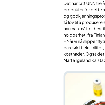
Det har tatt UNN tre 
produkter for dette 
og godkjenningsprosj
få lov til å produser
har man måttet besti
holdbarhet, fra Finlan
– Når vi nå slipper fl
bare økt fleksibilite
kostnader. Også det 
Marte Igeland Kalsta