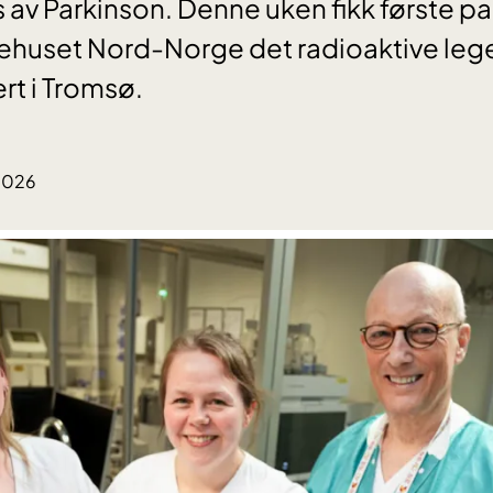
v Parkinson. Denne uken fikk første pa
kehuset Nord-Norge det radioaktive le
t i Tromsø.
.2026