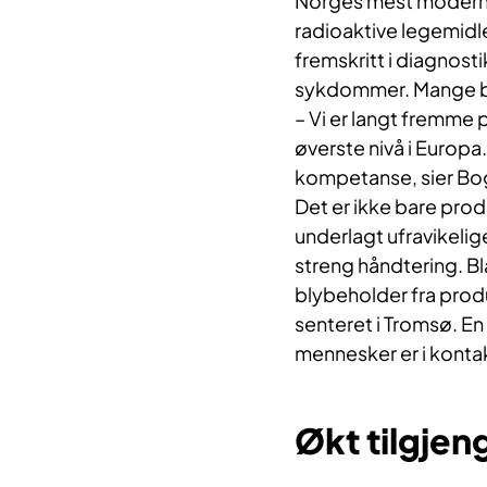
Norges mest moderne
radioaktive legemidl
fremskritt i diagnost
sykdommer. Mange be
– Vi er langt fremme 
øverste nivå i Europa.
kompetanse, sier Bo
Det er ikke bare pro
underlagt ufravikelig
streng håndtering. Bla
blybeholder fra produ
senteret i Tromsø. En 
mennesker er i konta
Økt tilgjen