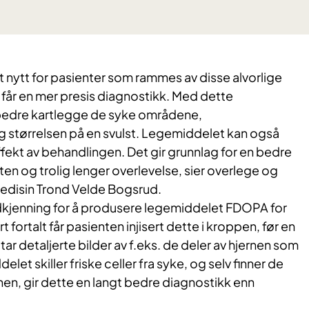
t nytt for pasienter som rammes av disse alvorlige
får en mer presis diagnostikk. Med dette
 bedre kartlegge de syke områdene,
g størrelsen på en svulst. Legemiddelet kan også
effekt av behandlingen. Det gir grunnlag for en bedre
en og trolig lenger overlevelse, sier overlege og
medisin Trond Velde Bogsrud.
dkjenning for å produsere legemiddelet FDOPA for
t fortalt får pasienten injisert dette i kroppen, før en
ar detaljerte bilder av f.eks. de deler av hjernen som
elet skiller friske celler fra syke, og selv finner de
en, gir dette en langt bedre diagnostikk enn