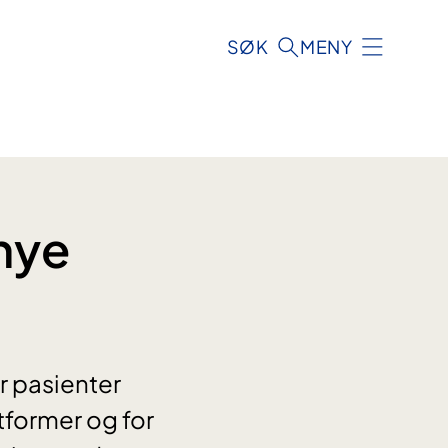
SØK
MENY
 nye
or pasienter
tformer og for