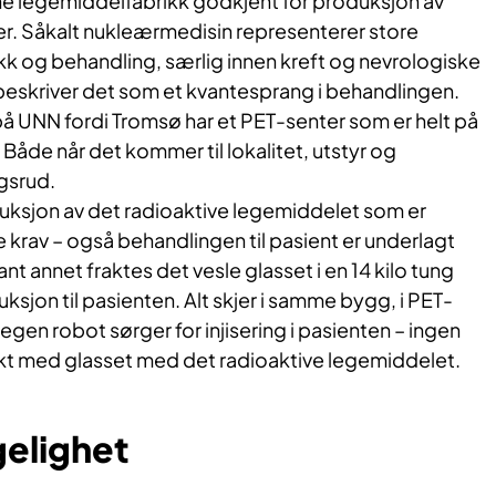
 legemiddelfabrikk godkjent for produksjon av
er. Såkalt nukleærmedisin representerer store
ikk og behandling, særlig innen kreft og nevrologiske
skriver det som et kvantesprang i behandlingen.
på UNN fordi Tromsø har et PET-senter som er helt på
 Både når det kommer til lokalitet, utstyr og
gsrud.
duksjon av det radioaktive legemiddelet som er
e krav – også behandlingen til pasient er underlagt
nt annet fraktes det vesle glasset i en 14 kilo tung
ksjon til pasienten. Alt skjer i samme bygg, i PET-
egen robot sørger for injisering i pasienten – ingen
kt med glasset med det radioaktive legemiddelet.
gelighet