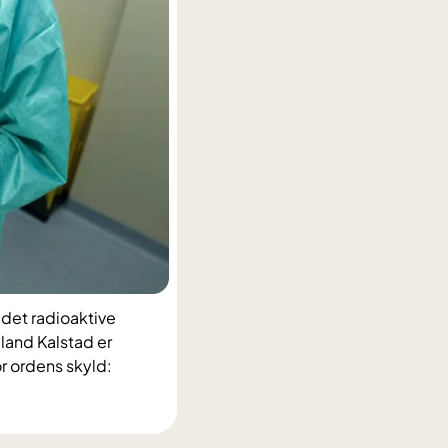
det radioaktive
and Kalstad er
or ordens skyld: