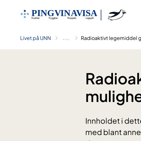
Hopp
til
innhold
Livet på UNN
..
.
Radioaktivt legemiddel g
Radioak
mulighe
Innholdet i dett
med blant annet