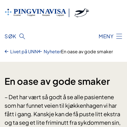
Hopp
til
innhold
SØK
MENY
Livet på UNN
Nyheter
En oase av gode smaker
En oase av gode smaker
– Det har vært så godt å se alle pasientene
som har funnet veien til kjøkkenhagen vi har
fått i gang. Kanskje kan de få puste litt ekstra
og ta seg et lite friminutt fra sykdommen sin,