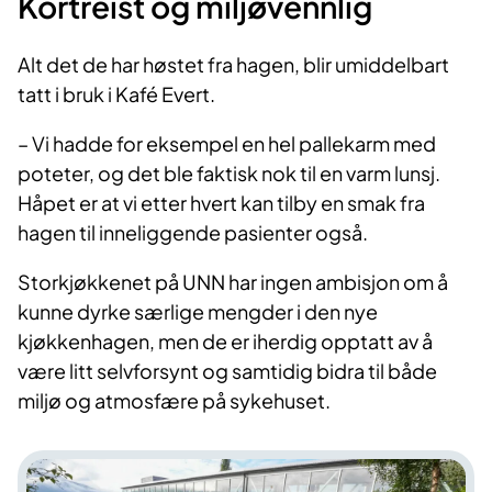
Kortreist og miljøvennlig
Alt det de har høstet fra hagen, blir umiddelbart
tatt i bruk i Kafé Evert.
– Vi hadde for eksempel en hel pallekarm med
poteter, og det ble faktisk nok til en varm lunsj.
Håpet er at vi etter hvert kan tilby en smak fra
hagen til inneliggende pasienter også.
Storkjøkkenet på UNN har ingen ambisjon om å
kunne dyrke særlige mengder i den nye
kjøkkenhagen, men de er iherdig opptatt av å
være litt selvforsynt og samtidig bidra til både
miljø og atmosfære på sykehuset.