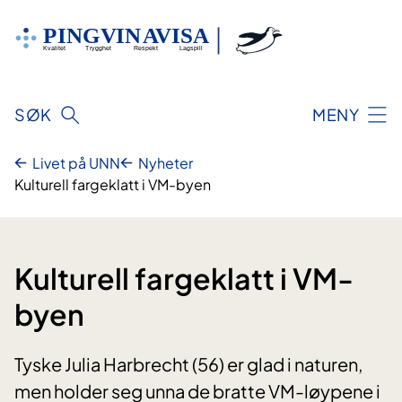
Hopp
til
innhold
SØK
MENY
Livet på UNN
Nyheter
Kulturell fargeklatt i VM-byen
Kulturell fargeklatt i VM-
byen
Tyske Julia Harbrecht (56) er glad i naturen,
men holder seg unna de bratte VM-løypene i