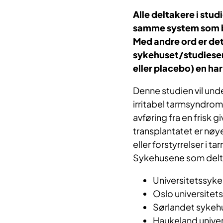
Alle deltakere i stud
samme system som ble
Med andre ord er det
sykehuset/studiesent
eller placebo) en har
Denne studien vil un
irritabel tarmsyndro
avføring fra en frisk 
transplantatet er nøy
eller forstyrrelser i t
Sykehusene som deltar
Universitetssyk
Oslo universitet
Sørlandet sykehu
Haukeland unive