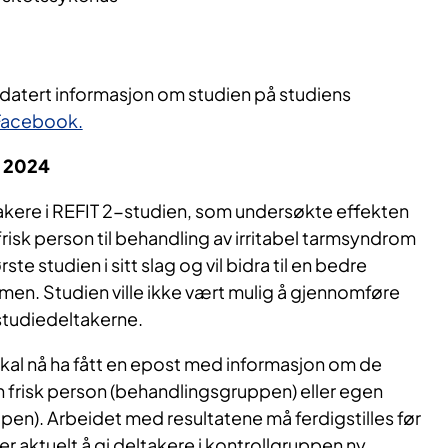
pdatert informasjon om studien på studiens
 Facebook.
. 2024
ltakere i REFIT 2-studien, som undersøkte effekten
 frisk person til behandling av irritabel tarmsyndrom
ste studien i sitt slag og vil bidra til en bedre
en. Studien ville ikke vært mulig å gjennomføre
e studiedeltakerne.
skal nå ha fått en epost med informasjon om de
n frisk person (behandlingsgruppen) eller egen
ppen). Arbeidet med resultatene må ferdigstilles før
er aktuelt å gi deltakere i kontrollgruppen ny