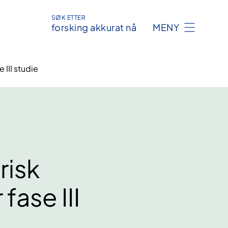
SØK ETTER
forsking akkurat nå
MENY
 III studie
risk
fase III