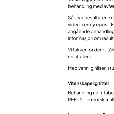
behandling med avføri
Så snart resultatene e
videre i en ny epost. 
angående behandling ti
informasjon om result
Vi takker for deres tå
resultatene.
Med vennlig hilsen stu
Vitenskapelig tittel
Behandling av irritabe
REFIT2 - en norsk mult