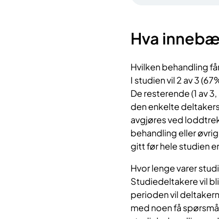
Hva innebæ
Hvilken behandling få
I studien vil 2 av 3 (
De resterende (1 av 3,
den enkelte deltakers
avgjøres ved loddtrek
behandling eller øvrig
gitt før hele studien 
Hvor lenge varer stud
Studiedeltakere vil bl
perioden vil deltaker
med noen få spørsmål 