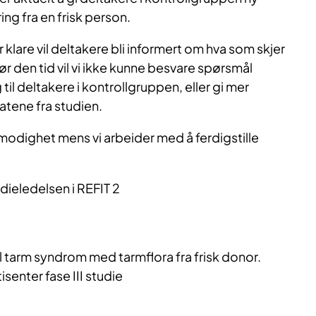
ng fra en frisk person.
r klare vil deltakere bli informert om hva som skjer
Før den tid vil vi ikke kunne besvare spørsmål
l deltakere i kontrollgruppen, eller gi mer
atene fra studien.
lmodighet mens vi arbeider med å ferdigstille
dieledelsen i REFIT 2
l tarm syndrom med tarmflora fra frisk donor.
isenter fase III studie