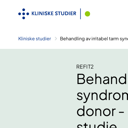
Hopp
til
innhold
Kliniske studier
Behandling av irritabel tarm syn
REFIT2
Behandli
syndrom
donor - 
studie