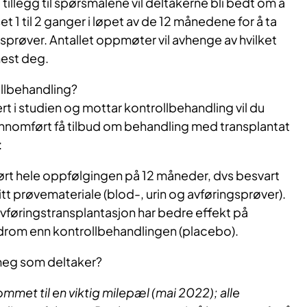
tillegg til spørsmålene vil deltakerne bli bedt om å
1 til 2 ganger i løpet av de 12 månedene for å ta
sprøver. Antallet oppmøter vil avhenge av hvilket
est deg.
ollbehandling?
rt i studien og mottar kontrollbehandling vil du
jennomført få tilbud om behandling med transplantat
:
rt hele oppfølgingen på 12 måneder, dvs besvart
tt prøvemateriale (blod-, urin og avføringsprøver).
avføringstransplantasjon har bedre effekt på
ndrom enn kontrollbehandlingen (placebo).
meg som deltaker?
mmet til en viktig milepæl (mai 2022); alle