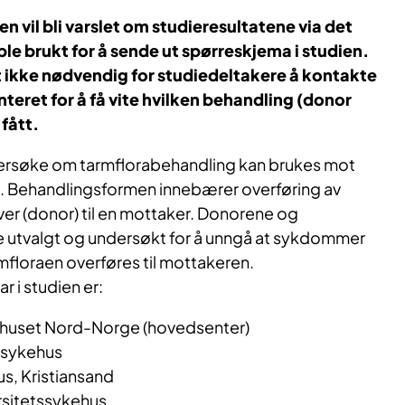
ien vil bli varslet om studieresultatene via det
 brukt for å sende ut spørreskjema i studien.
 ikke nødvendig for studiedeltakere å kontakte
eret for å få vite hvilken behandling (donor
 fått.
dersøke om tarmflorabehandling kan brukes mot
m. Behandlingsformen innebærer overføring av
giver (donor) til en mottaker. Donorene og
e utvalgt og undersøkt for å unngå at sykdommer
armfloraen overføres til mottakeren.
 i studien er:
ehuset Nord-Norge (hovedsenter)
ssykehus
s, Kristiansand
rsitetssykehus