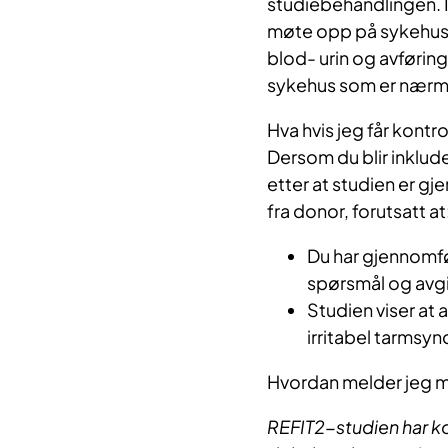
studiebehandlingen. I 
møte opp på sykehuset 
blod- urin og avføring
sykehus som er nærm
Hva hvis jeg får kontr
Dersom du blir inklude
etter at studien er g
fra donor, forutsatt at
Du har gjennomfø
spørsmål og avgi
Studien viser at 
irritabel tarmsy
Hvordan melder jeg 
REFIT2-studien har ko