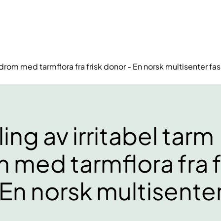
drom med tarmflora fra frisk donor - En norsk multisenter fase
ng av irritabel tarm
 med tarmflora fra f
En norsk multisenter 