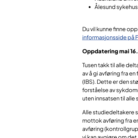
Ålesund sykehus
Du vil kunne finne op
informasjonsside på
Oppdatering mai 16
Tusen takk til alle de
av å gi avføring fra en
(IBS). Dette er den stør
forståelse av sykdomm
uten innsatsen til all
Alle studiedeltakere 
mottok avføring fra e
avføring (kontrollgru
vi kan avgjøre om det 